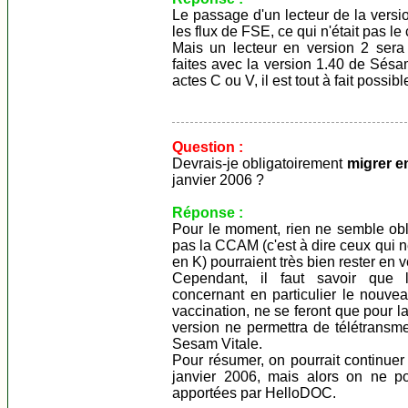
Le passage d'un lecteur de la versi
les flux de FSE, ce qui n'était pas le
Mais un lecteur en version 2 sera
faites avec la version 1.40 de Sésam
actes C ou V, il est tout à fait possi
Question :
Devrais-je obligatoirement
migrer e
janvier 2006 ?
Réponse :
Pour le moment, rien ne semble oblig
pas la CCAM (c'est à dire ceux qui 
en K) pourraient très bien rester en 
Cependant, il faut savoir que
concernant en particulier le nouve
vaccination, ne se feront que pour 
version ne permettra de télétransm
Sesam Vitale.
Pour résumer, on pourrait continuer
janvier 2006, mais alors on ne po
apportées par HelloDOC.