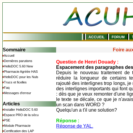
ACCUEIL
FORUM
T
Sommaire
Foire au
Accueil
Dernières parutions
Question de Henri Douady :
HelloDOC 5.60 New
Espacement des paragraphes des 
Pharmacie Agréée HAS
Depuis le nouveau traitement de te
HelloDOC pour les Nuls
réduire la longueur de certains te
Trucs et ficelles
rajouté des interlignes trop longs, je n
Faq
des interlignes importants qui font 
Messages d'erreur
: dès que je veux remonter d'une lign
le texte se décale, ce que je n'ava
Articles
un scan dans WORD ?
Quelqu'un a t'il une solution?
Installer HelloDOC 5.60
Espace PRO de la sécu
Réponse :
PSE
Réponse de YAL.
Module Pharmacie
Certification des LAP