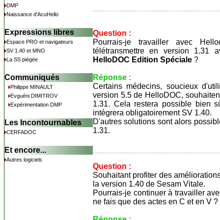
DMP
Naissance d'AcuHello
Expressions libres
Question :
Pourrais-je travailler avec Hel
Espace PRO et navigateurs
télétransmettre en version 1.3
SV 1.40 et MNO
HelloDOC Edition Spéciale
?
La SS piégée
Communiqués
Réponse :
Certains médecins, soucieux d'util
Philippe MINAULT
version 5.5 de HelloDOC, souhaitent
Evguéni DIMITROV
1.31. Cela restera possible bien 
Expérimentation DMP
intègrera obligatoirement SV 1.40.
D'autres solutions sont alors possi
Les Incontournables
1.31.
CERFADOC
Et encore...
Autres logiciels
Question :
Souhaitant profiter des améliorations
la version 1.40 de Sesam Vitale.
Pourrais-je continuer à travailler a
ne fais que des actes en C et en V ?
Réponse :